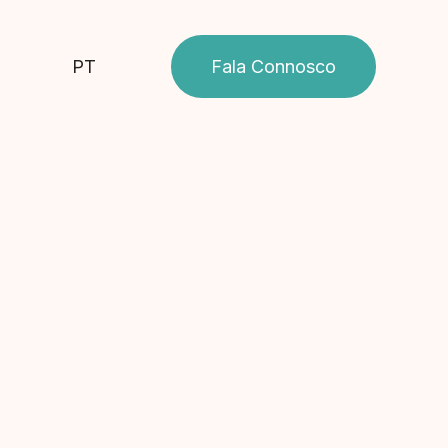
PT
Fala Connosco
Trabalhamos as
emoções e as
memórias
das pessoas e das
organizações.
Na Hippocampus encontrarás uma
equipa de profissionais qualificados,
comprometidos com o sucesso do teu
processo terapêutico.