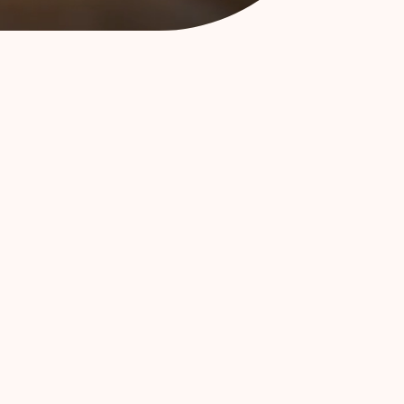
a
Apoio Individual
rate
Apoio a Equipas
 Campus
Conhecimento