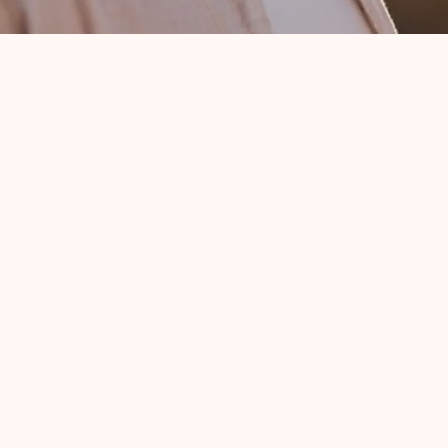
Clínic
Corpo
Mind