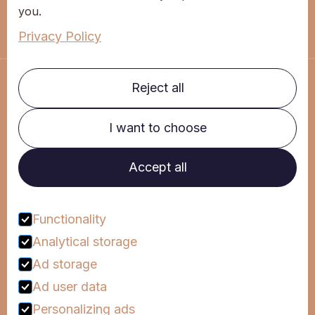
you.
Rodrigues Sampaio Street - 76, 1st floor
1150-281 Lisbon
Privacy Policy
Reject all
I want to choose
Clinic
Corporate
Accept all
Mind Campus
Hipponews
FAQs
Functionality
Analytical storage
Talk to us
Ad storage
Ad user data
Personalizing ads